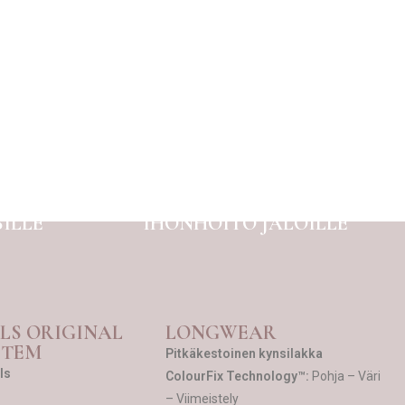
ILLE
IHONHOITO JALOILLE
LS ORIGINAL
LONGWEAR
STEM
Pitkäkestoinen kynsilakka
ls
ColourFix Technology™:
Pohja – Väri
– Viimeistely