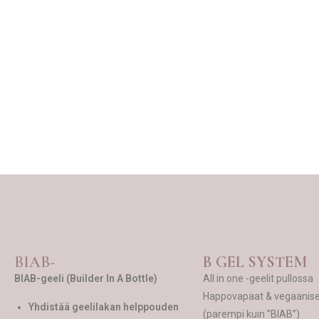
BIAB-
B GEL SYSTEM
BIAB-geeli (Builder In A Bottle)
All in one -geelit pullossa
Happovapaat & vegaaniset
Yhdistää geelilakan helppouden
(parempi kuin ”BIAB”)