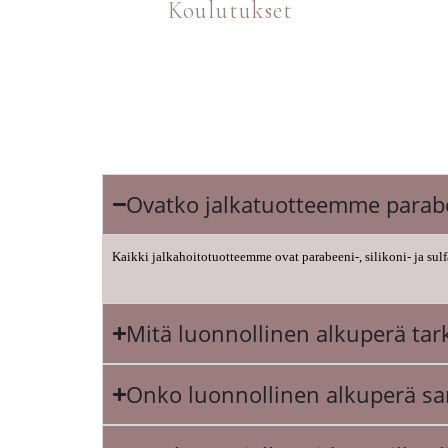
Koulutukset
Ovatko jalkatuotteemme parabeen
Kaikki jalkahoitotuotteemme ovat parabeeni-, silikoni- ja sulf
Mitä luonnollinen alkuperä tar
Onko luonnollinen alkuperä s