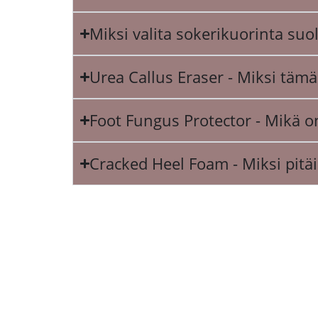
Miksi valita sokerikuorinta suo
Urea Callus Eraser - Miksi täm
Foot Fungus Protector - Mikä on
Cracked Heel Foam - Miksi pitäi