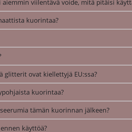
li aiemmin viilentävä voide, mitä pitäisi käyt
aattista kuorintaa?
?
glitterit ovat kiellettyjä EU:ssa?
jypohjaista kuorintaa?
ai seerumia tämän kuorinnan jälkeen?
a ennen käyttöä?