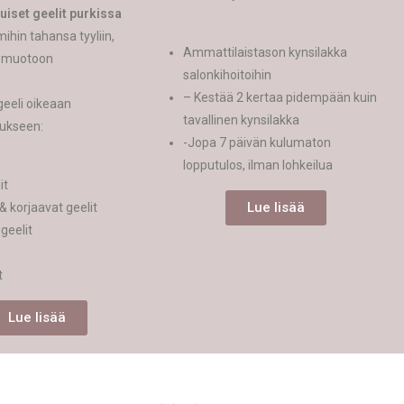
iset geelit purkissa
ihin tahansa tyyliin,
Ammattilaistason kynsilakka
i muotoon
salonkihoitoihin
– Kestää 2 kertaa pidempään kuin
geeli oikeaan
tavallinen kynsilakka
tukseen:
-Jopa 7 päivän kulumaton
lopputulos, ilman lohkeilua
it
Lue lisää
& korjaavat geelit
geelit
t
Lue lisää