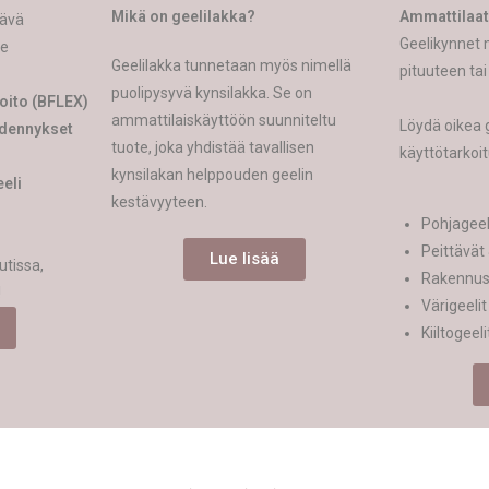
Mikä on geelilakka?
Ammattilaatu
tävä
Geelikynnet m
le
Geelilakka tunnetaan myös nimellä
pituuteen ta
puolipysyvä kynsilakka. Se on
oito (BFLEX)
ammattilaiskäyttöön suunniteltu
Löydä oikea 
idennykset
tuote, joka yhdistää tavallisen
käyttötarkoi
kynsilakan helppouden geelin
eli
kestävyyteen.
Pohjageel
Peittävät 
Lue lisää
utissa,
Rakennus
!
Värigeelit
Kiiltogeeli