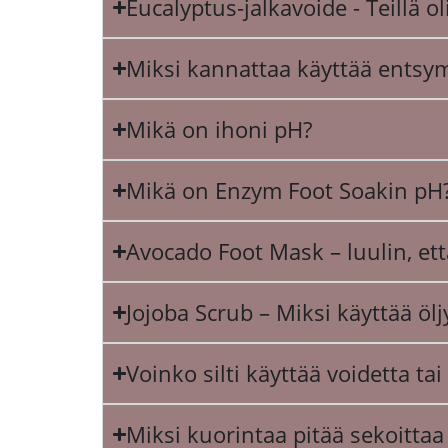
Eucalyptus-jalkavoide - Teillä o
Miksi kannattaa käyttää entsym
Mikä on ihoni pH?
Mikä on Enzym Foot Soakin pH
Avocado Foot Mask – luulin, että 
Jojoba Scrub – Miksi käyttää öl
Voinko silti käyttää voidetta t
Miksi kuorintaa pitää sekoitta