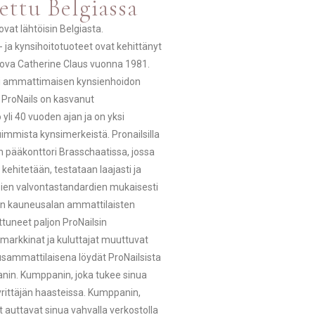
ettu Belgiassa
ovat lähtöisin Belgiasta.
 ja kynsihoitotuoteet ovat kehittänyt
uova Catherine Claus vuonna 1981.
i ammattimaisen kynsienhoidon
 ProNails on kasvanut
o yli 40 vuoden ajan ja on yksi
mmista kynsimerkeistä. Pronailsilla
 pääkonttori Brasschaatissa, jossa
 kehitetään, testataan laajasti ja
pien valvontastandardien mukaisesti
ään kauneusalan ammattilaisten
tuneet paljon ProNailsin
ä markkinat ja kuluttajat muuttuvat
sammattilaisena löydät ProNailsista
nin. Kumppanin, joka tukee sinua
rittäjän haasteissa. Kumppanin,
t auttavat sinua vahvalla verkostolla