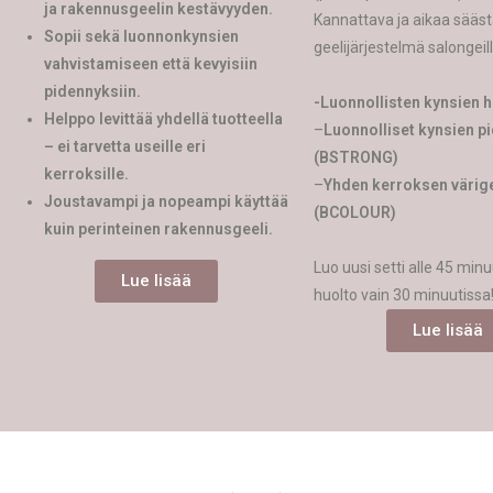
ja rakennusgeelin kestävyyden.
Kannattava ja aikaa sääs
Sopii sekä luonnonkynsien
geelijärjestelmä salongeil
vahvistamiseen että kevyisiin
pidennyksiin.
-Luonnollisten kynsien h
Helppo levittää yhdellä tuotteella
–
Luonnolliset kynsien p
– ei tarvetta useille eri
(BSTRONG)
kerroksille.
–
Yhden kerroksen värige
Joustavampi ja nopeampi käyttää
(BCOLOUR)
kuin perinteinen rakennusgeeli.
Luo uusi setti alle 45 minu
Lue lisää
huolto vain 30 minuutissa
Lue lisää