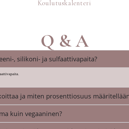
Koulutuskalenteri
Q & A
i-, silikoni- ja sulfaattivapaita?
aattivapaita.
koittaa ja miten prosenttiosuus määritellää
ama kuin vegaaninen?