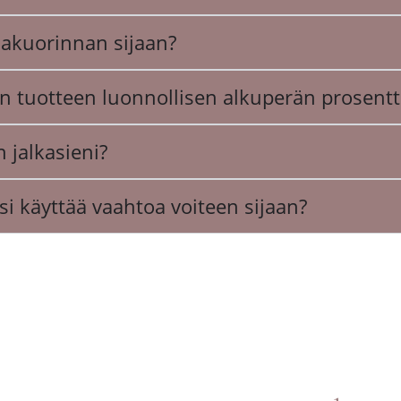
lakuorinnan sijaan?
än tuotteen luonnollisen alkuperän prosent
 jalkasieni?
si käyttää vaahtoa voiteen sijaan?