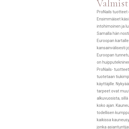
Valmist
ProNails tuotteet 
Ensimmäiset käsi-
intohimoinen ja l
Samalla hän nost
Euroopan kartalle
kansainvälisesti j
Euroopan tunnetui
on huipputekninen
ProNails- tuotteet
tuotetaan tiukim
käyttäjille. Nyky
tarpeet ovat muut
alkuvuosista, sill
koko ajan. Kauneu
todellisen kumppa
kaikissa kauneusy
jonka asiantuntija